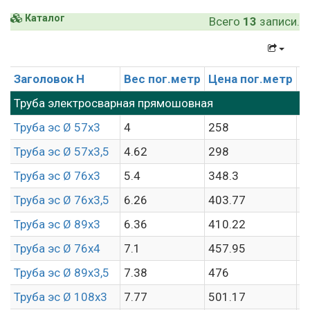
Каталог
Всего
13
записи.
Заголовок H
Вес пог.метр
Цена пог.метр
Ц
Труба электросварная прямошовная
Труба эс Ø 57х3
4
258
6
Труба эс Ø 57х3,5
4.62
298
6
Труба эс Ø 76х3
5.4
348.3
6
Труба эс Ø 76х3,5
6.26
403.77
6
Труба эс Ø 89х3
6.36
410.22
6
Труба эс Ø 76х4
7.1
457.95
6
Труба эс Ø 89х3,5
7.38
476
6
Труба эс Ø 108х3
7.77
501.17
6