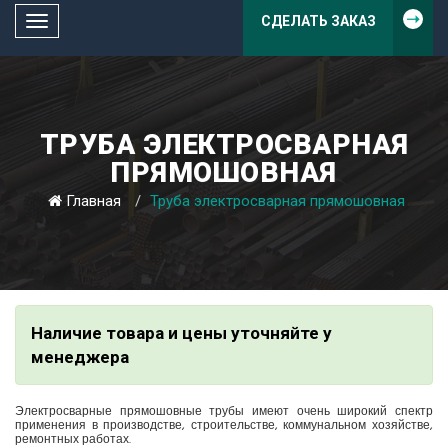
СДЕЛАТЬ ЗАКАЗ
Toggle
navigation
ТРУБА ЭЛЕКТРОСВАРНАЯ
ПРЯМОШОВНАЯ
Главная
Труба электросварная прямошовная
Наличие товара и цены уточняйте у
менеджера
Электросварные прямошовные трубы имеют очень широкий спектр
применения в производстве, строительстве, коммунальном хозяйстве,
ремонтных работах.