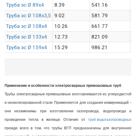
Труба эс Ø 89х4
8.39
541.16
6
Труба эс Ø 108х3,5
9.02
581.79
6
Труба эс Ø 108х4
10.26
661.77
6
Труба эс Ø 133х4
12.73
821.09
6
Труба эс Ø 159х4
15.29
986.21
6
Применение и особенности электросварных прямошовных труб
Трубы электросварные прямошовные изготавливаются из углеродистой
и низколегированной стали. Применяются для создания коммуникаций –
они незаменимы при изготовлении газопровода, водопровода и
проведении тепла в жилище. Отличие от
труб водогазопроводных
прежде всего в том, что трубы ВГП предназначены для внутренних