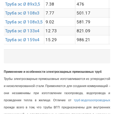
Труба эс Ø 89х3,5
7.38
476
6
Труба эс Ø 108х3
7.77
501.17
6
Труба эс Ø 108х3,5
9.02
581.79
6
Труба эс Ø 133х4
12.73
821.09
6
Труба эс Ø 159х4
15.29
986.21
6
Применение и особенности электросварных прямошовных труб
Трубы электросварные прямошовные изготавливаются из углеродистой
и низколегированной стали. Применяются для создания коммуникаций –
они незаменимы при изготовлении газопровода, водопровода и
проведении тепла в жилище. Отличие от
труб водогазопроводных
прежде всего в том, что трубы ВГП предназначены для внутренних