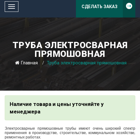
СДЕЛАТЬ ЗАКАЗ
Toggle
navigation
ТРУБА ЭЛЕКТРОСВАРНАЯ
ПРЯМОШОВНАЯ
Главная
Труба электросварная прямошовная
Наличие товара и цены уточняйте у
менеджера
Электросварные прямошовные трубы имеют очень широкий спектр
применения в производстве, строительстве, коммунальном хозяйстве,
ремонтных работах.