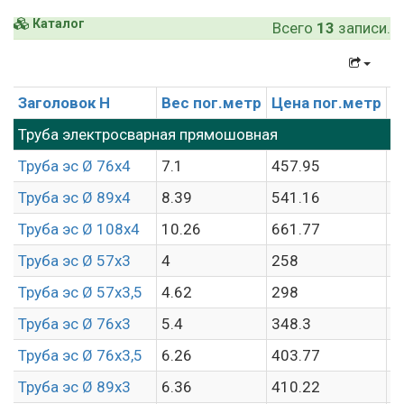
Каталог
Всего
13
записи.
Заголовок H
Вес пог.метр
Цена пог.метр
Ц
Труба электросварная прямошовная
Труба эс Ø 76х4
7.1
457.95
6
Труба эс Ø 89х4
8.39
541.16
6
Труба эс Ø 108х4
10.26
661.77
6
Труба эс Ø 57х3
4
258
6
Труба эс Ø 57х3,5
4.62
298
6
Труба эс Ø 76х3
5.4
348.3
6
Труба эс Ø 76х3,5
6.26
403.77
6
Труба эс Ø 89х3
6.36
410.22
6