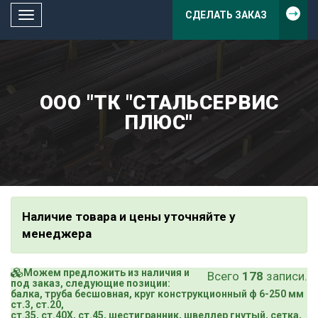
СДЕЛАТЬ ЗАКАЗ
Toggle
navigation
ООО "ТК "СТАЛЬСЕРВИС
ПЛЮС"
Наличие товара и цены уточняйте у
менеджера
Можем предложить из наличия и
Всего
178
записи.
под заказ, следующие позиции:
балка, труба бесшовная, круг конструкционный ф 6-250 мм
ст.3, ст.20,
ст.35, ст.40Х, ст.45, шестигранник, швеллер гнутый, сетка,