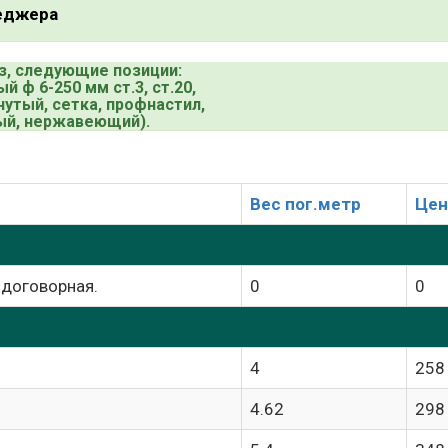
неджера
з, следующие позиции:
 ф 6-250 мм ст.3, ст.20,
гнутый, сетка, профнастил,
ный, нержавеющий).
Вес пог.метр
Цен
 договорная.
0
0
4
258
4.62
298