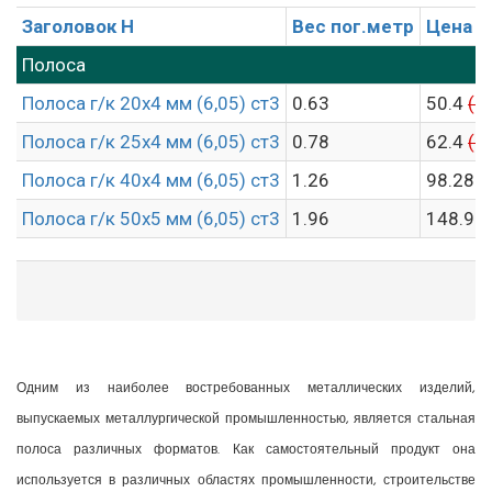
Заголовок H
Вес пог.метр
Цена п
Полоса
Полоса г/к 20х4 мм (6,05) ст3
0.63
50.4
(5
Полоса г/к 25х4 мм (6,05) ст3
0.78
62.4
(6
Полоса г/к 40х4 мм (6,05) ст3
1.26
98.28
(
Полоса г/к 50х5 мм (6,05) ст3
1.96
148.96
Одним из наиболее востребованных металлических изделий,
выпускаемых металлургической промышленностью, является стальная
полоса различных форматов. Как самостоятельный продукт она
используется в различных областях промышленности, строительстве