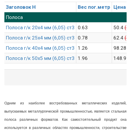
Заголовок H
Вес пог.метр
Цена п
Полоса
Полоса г/к 20х4 мм (6,05) ст3
0.63
50.4
(5
Полоса г/к 25х4 мм (6,05) ст3
0.78
62.4
(6
Полоса г/к 40х4 мм (6,05) ст3
1.26
98.28
(
Полоса г/к 50х5 мм (6,05) ст3
1.96
148.96
Одним из наиболее востребованных металлических изделий,
выпускаемых металлургической промышленностью, является стальная
полоса различных форматов. Как самостоятельный продукт она
используется в различных областях промышленности, строительстве