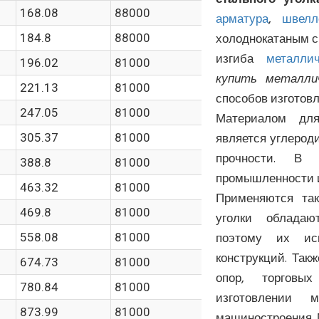
168.08
88000
арматура
,
швелл
холоднокатаным с
184.8
88000
изгиба
металлич
196.02
81000
купить металлич
221.13
81000
способов изготовл
247.05
81000
Материалом д
является углерод
305.37
81000
прочности. В 
388.8
81000
промышленности 
463.32
81000
Применяются так
469.8
81000
уголки облада
поэтому их исп
558.08
81000
конструкций. Так
674.73
81000
опор, торговых
780.84
81000
изготовлении 
873.99
81000
машиностроения. 