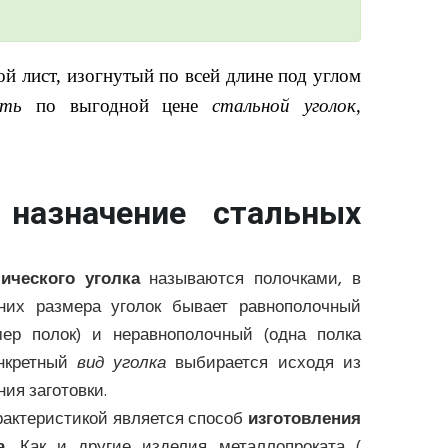
ой лист, изогнутый по всей длине под углом
ить
по выгодной цене
стальной уголок
,
назначение стальных
ического уголка
называются полочками, в
них размера уголок бывает равнополочный
мер полок) и неравнополочный (одна полка
онкретный
вид уголка
выбирается исходя из
ия заготовки.
рактеристикой является способ
изготовления
а
. Как и другие изделия металлопроката (