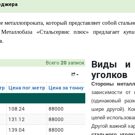
неджера
ие металлопроката, который представляет собой стальн
Металлобаза «Стальсервис плюс» предлагает
куп
в.
Виды и 
Всего
20
записи.
уголков
Стороны металл
тр
Цена пог.метр
Цена за тонну
зависимости от 
(одинаковый раз
шире другой). К
108.24
88000
целей использован
131.12
88000
Другой важной ха
139.04
88000
стального уголк