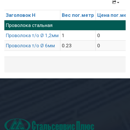
Заголовок H
Вес пог.метр
Цена пог.мет
Проволока стальная
Проволока т/о Ø 1,2мм
1
0
Проволока т/о Ø 6мм
0.23
0