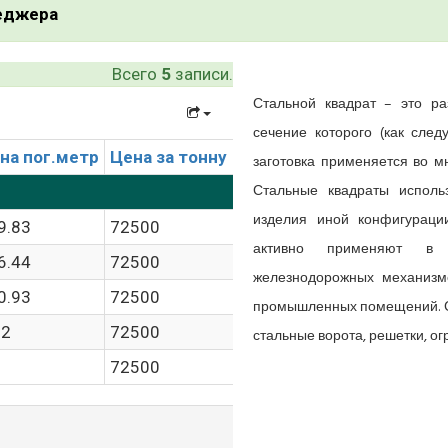
неджера
Всего
5
записи.
Стальной квадрат – это ра
сечение которого (как след
на пог.метр
Цена за тонну
заготовка применяется во мн
Стальные квадраты исполь
изделия иной конфигураци
9.83
72500
активно применяют в м
6.44
72500
железнодорожных механизм
0.93
72500
промышленных помещений. С
.2
72500
стальные ворота, решетки, ог
72500