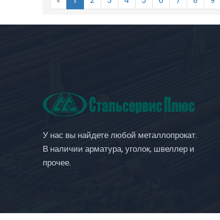
«
1
2
3
4
5
6
7
8
9
У нас вы найдете любой металлопрокат.
В наличии арматура, уголок, швеллер и
прочее.